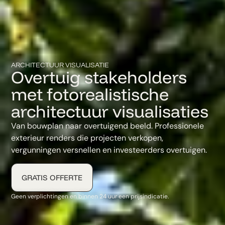
ARCHITECTUUR VISUALISATIE
Overtuig stakeholders
met fotorealistische
architectuur visualisaties
Van bouwplan naar overtuigend beeld. Professionele
exterieur renders die projecten verkopen,
vergunningen versnellen en investeerders overtuigen.
GRATIS OFFERTE
Geen verplichtingen en binnen 24 uur een prijsindicatie.