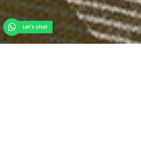
Let's chat
DE KRACHT VAN PRODUCT VISUALISATIE
Laat vandaag nog jouw
product visualiseren
Product visualisaties bieden eindeloze mogelijkheden.
Elk product kan in elke gewenste setting worden
geplaatst, waardoor je jouw doelgroep op de meest
effectieve manier bereikt. Door gebruik te maken van
verschillende perspectieven en gedetailleerde
weergaven, zorgen we ervoor dat alle unieke