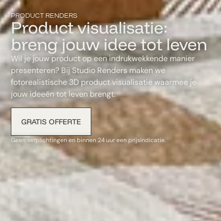
PRODUCT RENDERS
Product visualisatie:
breng jouw idee tot leven
Wil je jouw product op een indrukwekkende manier
presenteren? Bij Studio Renders maken we
fotorealistische 3D product visualisatie waarmee je
jouw ideeën tot leven brengt.
GRATIS OFFERTE
Geen verplichtingen en binnen 24 uur een prijsindicatie.