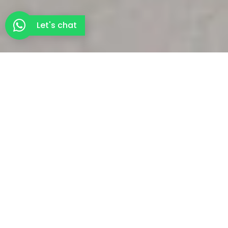
Let's chat
VOORDELEN VAN INTERIEUR IMPRESSIES
Waarom interieur
visualisatie jouw
projecten
transformeert
Een interieur visualisatie is meer dan zomaar een
plaatje. Het is een krachtig instrument dat je helpt om
de juiste keuzes te maken voor jouw ruimte. Onze
interieur visualisaties laten haarscherp zien hoe jouw